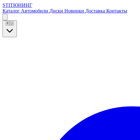
S
T
I
Т
Ю
Н
И
Н
Г
Каталог
Автомобили
Диски
Новинки
Доставка
Контакты
🇷🇺