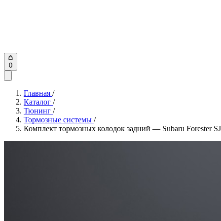
0
Главная
/
Каталог
/
Тюнинг
/
Тормозные системы
/
Комплект тормозных колодок задний — Subaru Forester SJ