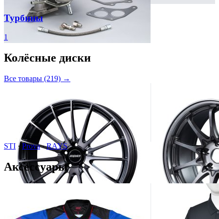
Турбины
1
Колёсные диски
Все товары (219) →
STI
·
Prova
·
RAYS
Аксессуары