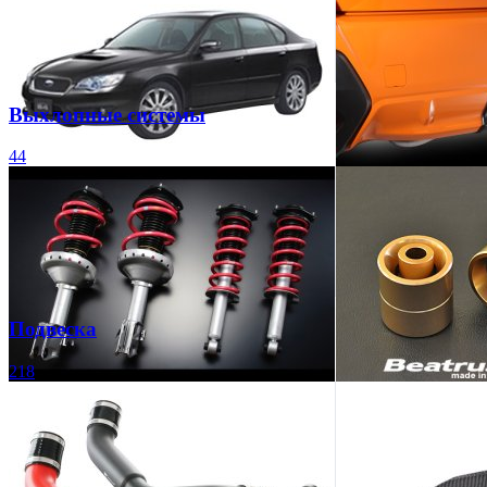
Выхлопные системы
44
Подвеска
218