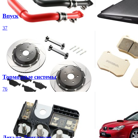
Впуск
37
Тормозные системы
76
Детали Двигателя