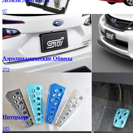
97
Аэродинамические Обвесы
272
Интерьер
185