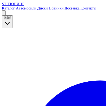
S
T
I
Т
Ю
Н
И
Н
Г
Каталог
Автомобили
Диски
Новинки
Доставка
Контакты
🇷🇺