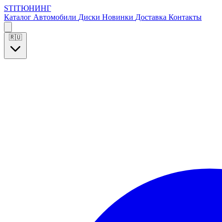
S
T
I
Т
Ю
Н
И
Н
Г
Каталог
Автомобили
Диски
Новинки
Доставка
Контакты
🇷🇺