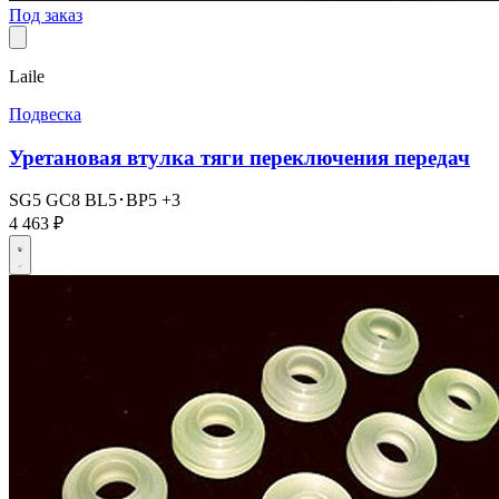
Под заказ
Laile
Подвеска
Уретановая втулка тяги переключения передач
SG5
GC8
BL5･BP5
+3
4 463 ₽