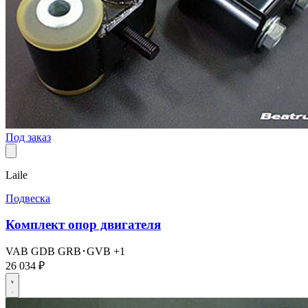
Под заказ
Laile
Подвеска
Комплект опор двигателя
VAB
GDB
GRB･GVB
+1
26 034 ₽