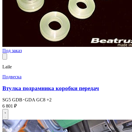
Под заказ
Laile
Подвеска
Втулка подрамника коробки передач
SG5
GDB･GDA
GC8
+2
6 801 ₽