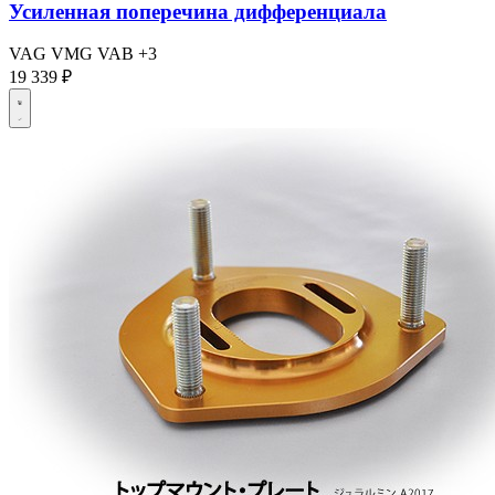
Усиленная поперечина дифференциала
VAG
VMG
VAB
+3
19 339 ₽