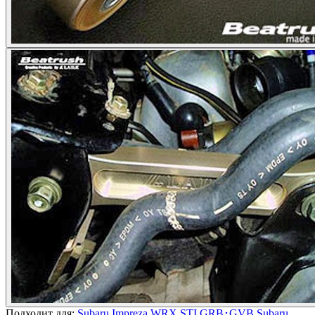
Подходит для:
Subaru Impreza WRX STI GRB･GVB
Subaru