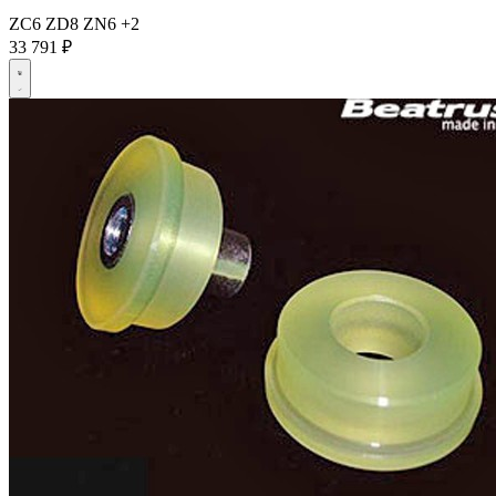
ZC6
ZD8
ZN6
+2
33 791 ₽