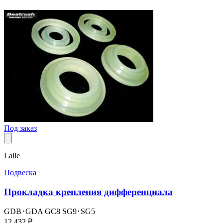
Под заказ
Laile
Подвеска
Прокладка крепления дифференциала
GDB･GDA
GC8
SG9･SG5
12 432 ₽