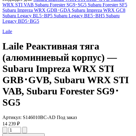
WRX STI VAB
Subaru Forester SG9･SG5
Subaru Forester SF5
Subaru Impreza WRX GDB･GDA
Subaru Impreza WRX GC8
Subaru Legacy BL5･BP5
Subaru Legacy BE5･BH5
Subaru
Legacy BD5･BG5
Laile
Laile
Реактивная тяга
(алюминиевый корпус)
—
Subaru Impreza WRX STI
GRB･GVB, Subaru WRX STI
VAB, Subaru Forester SG9･
SG5
Артикул:
S146010BC-AD
Под заказ
14 239 ₽