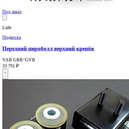
Под заказ
Laile
Подвеска
Передний пироболл верхний крепёж
VAB
GRB･GVB
33 791 ₽