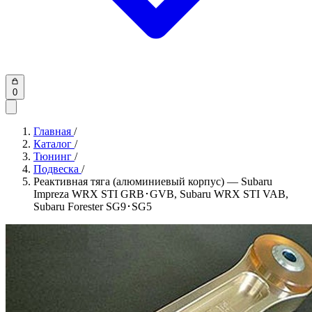
0
Главная
/
Каталог
/
Тюнинг
/
Подвеска
/
Реактивная тяга (алюминиевый корпус) — Subaru
Impreza WRX STI GRB･GVB, Subaru WRX STI VAB,
Subaru Forester SG9･SG5