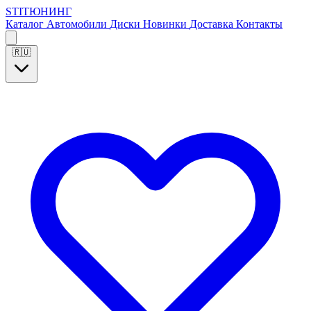
S
T
I
Т
Ю
Н
И
Н
Г
Каталог
Автомобили
Диски
Новинки
Доставка
Контакты
🇷🇺