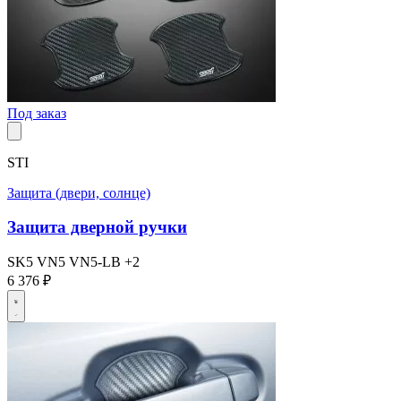
Под заказ
STI
Защита (двери, солнце)
Защита дверной ручки
SK5
VN5
VN5-LB
+2
6 376 ₽