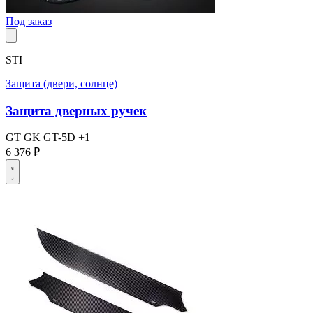
Под заказ
STI
Защита (двери, солнце)
Защита дверных ручек
GT
GK
GT-5D
+1
6 376 ₽