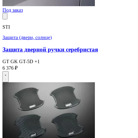
Под заказ
STI
Защита (двери, солнце)
Защита дверной ручки серебристая
GT
GK
GT-5D
+1
6 376 ₽