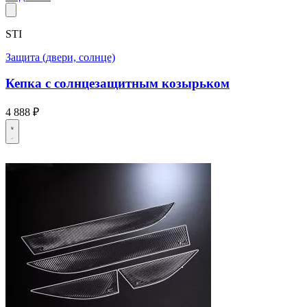
STI
Защита (двери, солнце)
Кепка с солнцезащитным козырьком
4 888 ₽