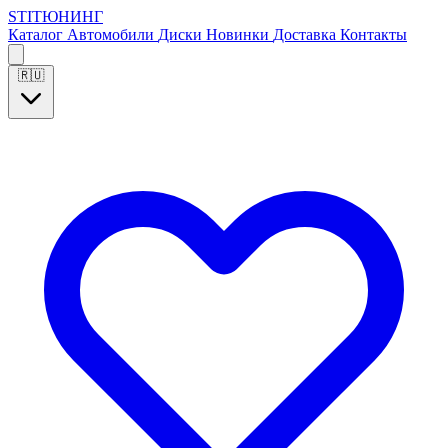
S
T
I
Т
Ю
Н
И
Н
Г
Каталог
Автомобили
Диски
Новинки
Доставка
Контакты
🇷🇺