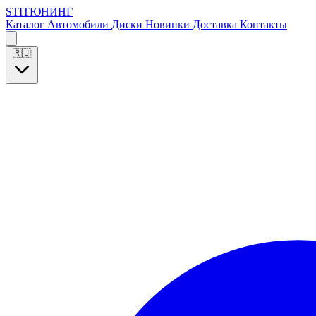
S
T
I
Т
Ю
Н
И
Н
Г
Каталог
Автомобили
Диски
Новинки
Доставка
Контакты
🇷🇺