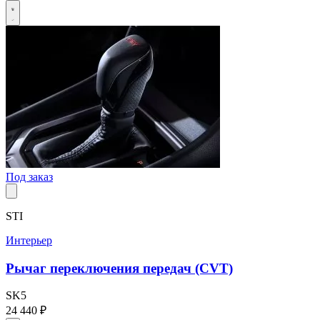
Под заказ
STI
Интерьер
Рычаг переключения передач (CVT)
SK5
24 440 ₽