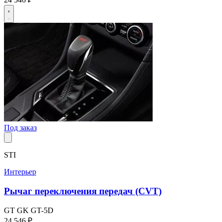
Под заказ
STI
Интерьер
Рычаг переключения передач (CVT)
GT
GK
GT-5D
24 546 ₽