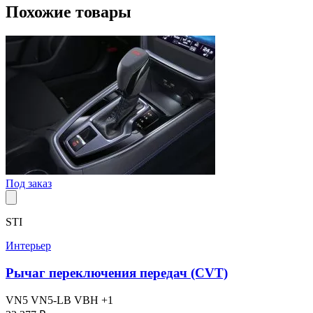
Похожие товары
Под заказ
STI
Интерьер
Рычаг переключения передач (CVT)
VN5
VN5-LB
VBH
+1