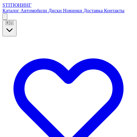
S
T
I
Т
Ю
Н
И
Н
Г
Каталог
Автомобили
Диски
Новинки
Доставка
Контакты
🇷🇺