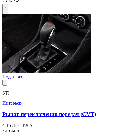
23 377 ₽
Под заказ
STI
Интерьер
Рычаг переключения передач (CVT)
GT
GK
GT-5D
24 546 ₽