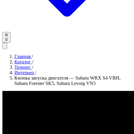
0
Главная
/
Каталог
/
Тюнинг
/
Интерьер
/
Кнопка запуска двигателя — Subaru WRX S4 VBH,
Subaru Forester SK5, Subaru Levorg VN5