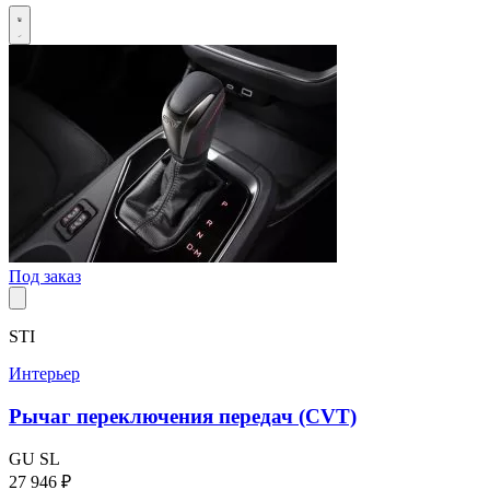
Под заказ
STI
Интерьер
Рычаг переключения передач (CVT)
GU
SL
27 946 ₽