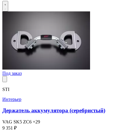
Под заказ
STI
Интерьер
Держатель аккумулятора (серебристый)
VAG
SK5
ZC6
+29
9 351 ₽