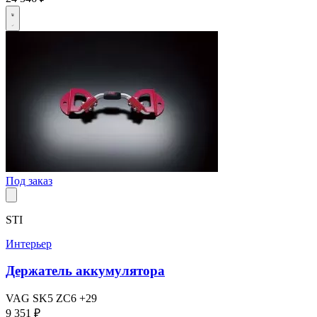
Под заказ
STI
Интерьер
Держатель аккумулятора
VAG
SK5
ZC6
+29
9 351 ₽