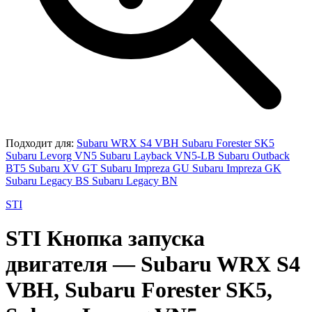
Подходит для:
Subaru WRX S4 VBH
Subaru Forester SK5
Subaru Levorg VN5
Subaru Layback VN5-LB
Subaru Outback
BT5
Subaru XV GT
Subaru Impreza GU
Subaru Impreza GK
Subaru Legacy BS
Subaru Legacy BN
STI
STI
Кнопка запуска
двигателя
— Subaru WRX S4
VBH, Subaru Forester SK5,