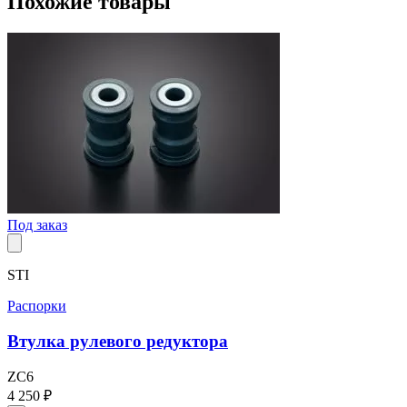
Похожие товары
Под заказ
STI
Распорки
Втулка рулевого редуктора
ZC6
4 250 ₽