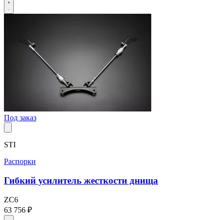
Под заказ
STI
Распорки
Гибкий усилитель жесткости днища
ZC6
63 756 ₽