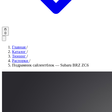
0
Главная
/
Каталог
/
Тюнинг
/
Распорки
/
Подрамник сайлентблок — Subaru BRZ ZC6