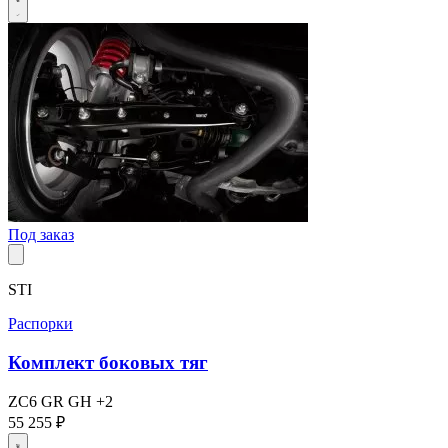
Под заказ
STI
Распорки
Комплект боковых тяг
ZC6
GR
GH
+2
55 255 ₽