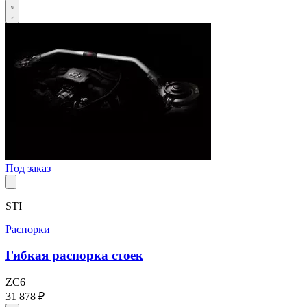
Под заказ
STI
Распорки
Гибкая распорка стоек
ZC6
31 878 ₽