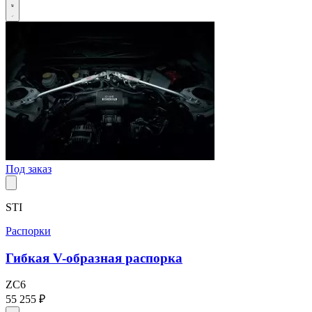
Под заказ
STI
Распорки
Гибкая V-образная распорка
ZC6
55 255 ₽