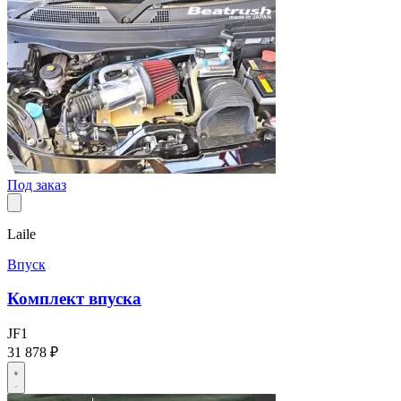
Под заказ
Laile
Впуск
Комплект впуска
JF1
31 878 ₽