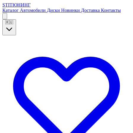
S
T
I
Т
Ю
Н
И
Н
Г
Каталог
Автомобили
Диски
Новинки
Доставка
Контакты
🇷🇺