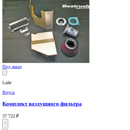
Под заказ
Laile
Впуск
Комплект воздушного фильтра
37 722 ₽