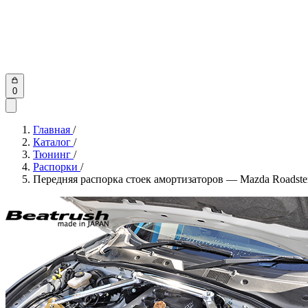
0
Главная
/
Каталог
/
Тюнинг
/
Распорки
/
Передняя распорка стоек амортизаторов — Mazda Roads