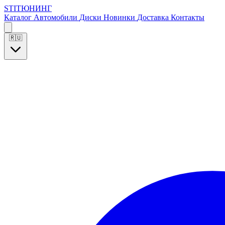
S
T
I
Т
Ю
Н
И
Н
Г
Каталог
Автомобили
Диски
Новинки
Доставка
Контакты
🇷🇺