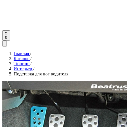
0
Главная
/
Каталог
/
Тюнинг
/
Интерьер
/
Подставка для ног водителя