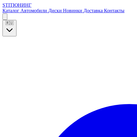
S
T
I
Т
Ю
Н
И
Н
Г
Каталог
Автомобили
Диски
Новинки
Доставка
Контакты
🇷🇺