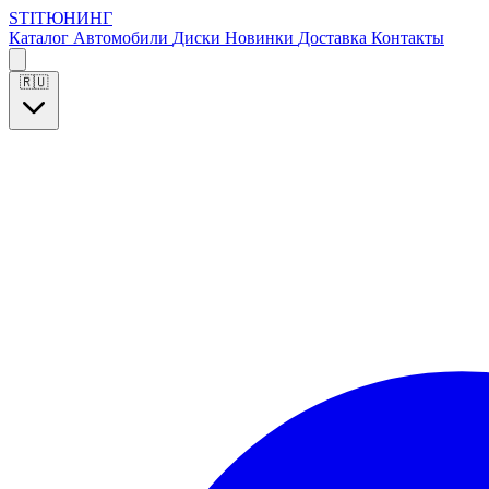
S
T
I
Т
Ю
Н
И
Н
Г
Каталог
Автомобили
Диски
Новинки
Доставка
Контакты
🇷🇺