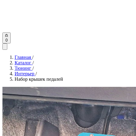
0
Главная
/
Каталог
/
Тюнинг
/
Интерьер
/
Набор крышек педалей