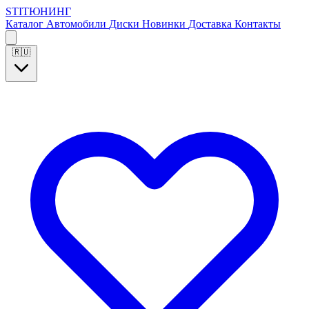
S
T
I
Т
Ю
Н
И
Н
Г
Каталог
Автомобили
Диски
Новинки
Доставка
Контакты
🇷🇺