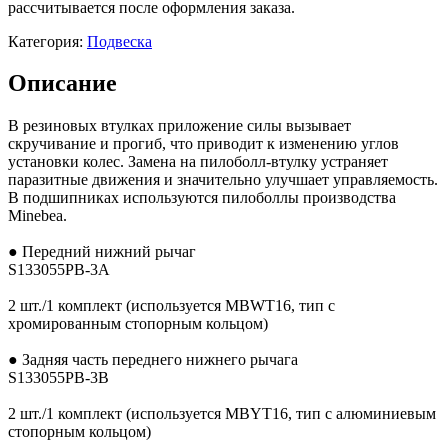
рассчитывается после оформления заказа.
Категория:
Подвеска
Описание
В резиновых втулках приложение силы вызывает
скручивание и прогиб, что приводит к изменению углов
установки колес. Замена на пилоболл-втулку устраняет
паразитные движения и значительно улучшает управляемость.
В подшипниках используются пилоболлы производства
Minebea.
● Передний нижний рычаг
S133055PB-3A
2 шт./1 комплект (используется MBWT16, тип с
хромированным стопорным кольцом)
● Задняя часть переднего нижнего рычага
S133055PB-3B
2 шт./1 комплект (используется MBYT16, тип с алюминиевым
стопорным кольцом)