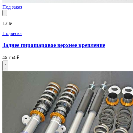
Под заказ
Laile
Подвеска
Заднее пирошаровое верхнее крепление
46 754 ₽