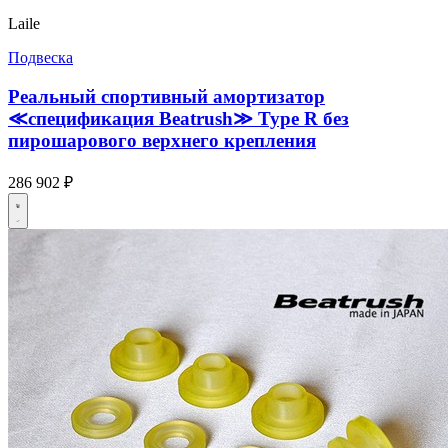
Laile
Подвеска
Реальный спортивный амортизатор
≪спецификация Beatrush≫ Type R без
пирошарового верхнего крепления
286 902 ₽