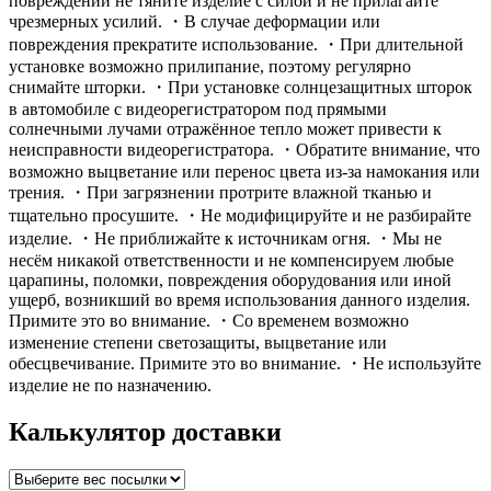
повреждений не тяните изделие с силой и не прилагайте
чрезмерных усилий. ・В случае деформации или
повреждения прекратите использование. ・При длительной
установке возможно прилипание, поэтому регулярно
снимайте шторки. ・При установке солнцезащитных шторок
в автомобиле с видеорегистратором под прямыми
солнечными лучами отражённое тепло может привести к
неисправности видеорегистратора. ・Обратите внимание, что
возможно выцветание или перенос цвета из-за намокания или
трения. ・При загрязнении протрите влажной тканью и
тщательно просушите. ・Не модифицируйте и не разбирайте
изделие. ・Не приближайте к источникам огня. ・Мы не
несём никакой ответственности и не компенсируем любые
царапины, поломки, повреждения оборудования или иной
ущерб, возникший во время использования данного изделия.
Примите это во внимание. ・Со временем возможно
изменение степени светозащиты, выцветание или
обесцвечивание. Примите это во внимание. ・Не используйте
изделие не по назначению.
Калькулятор доставки