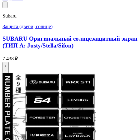
Subaru
Защита (двери, солнце)
SUBARU Оригинальный солнцезащитный экран
(ТИП A: Justy/Stella/Sifon)
7 438 ₽