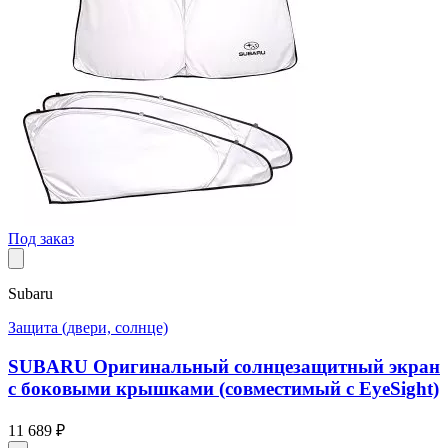
Под заказ
Subaru
Защита (двери, солнце)
SUBARU Оригинальный солнцезащитный экран
с боковыми крышками (совместимый с EyeSight)
11 689 ₽