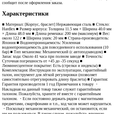
сообщит после оформления заказа.
Характеристики
■ Материал: [Корпус, браслет] Нержавеющая сталь ■ Стекло:
Hardlex ■ Размер корпуса: Толщина 11.5 мм × Ширина 40.0 мм
× Длина 48.0 мм ■ Длина ремешка: 200 мм (максимум) ■ Вес:
около 122 г ■ Ширина ушек: 20 мм ■ Страна-производитель:
Япония ■ Водонепроницаемость: Усиленная
водонепроницаемость для повседневного использования (10
бар) ■ Тип механизма: Механический (с автоподзаводом) ■
Запас хода: Около 41 часа при полном заводе ■ Точность:
Суточная погрешность от +45 до -35 секунд ■
Люминесцентное покрытие: Есть (стрелки и индексы) ■
Комплектация: Инструкция по эксплуатации, гарантийный
талон, инструмент для лёгкой регулировки (позволяет
самостоятельно отрегулировать длину браслета) ■ Гарантия:
Гарантия производителя 1 год Примечания к товару ・
Накладная на данный товар также служит гарантийным
талоном. Пожалуйста, храните её вместе с гарантийным
талоном. ・Если постоянно держать рядом с магнитными
предметами, смартфонами и т.п., ход часов может нарушиться.
・Поскольку механизм механический, он остановится, если
им не пользоваться. В таком случае, пожалуйста, вручную