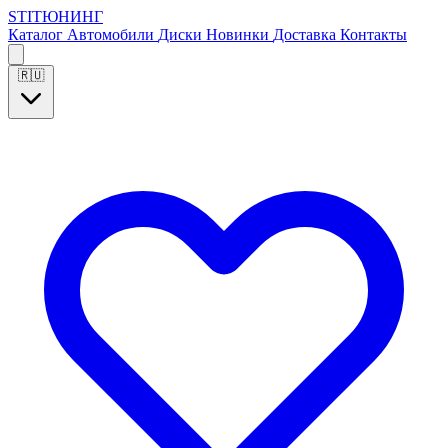
S
T
I
Т
Ю
Н
И
Н
Г
Каталог
Автомобили
Диски
Новинки
Доставка
Контакты
🇷🇺