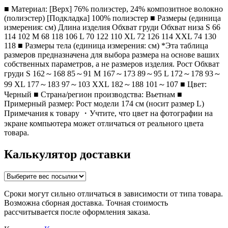
■ Материал: [Верх] 76% полиэстер, 24% композитное волокно
(полиэстер) [Подкладка] 100% полиэстер ■ Размеры (единица
измерения: см) Длина изделия Обхват груди Обхват низа S 66
114 102 M 68 118 106 L 70 122 110 XL 72 126 114 XXL 74 130
118 ■ Размеры тела (единица измерения: см) *Эта таблица
размеров предназначена для выбора размера на основе ваших
собственных параметров, а не размеров изделия. Рост Обхват
груди S 162～168 85～91 M 167～173 89～95 L 172～178 93～
99 XL 177～183 97～103 XXL 182～188 101～107 ■ Цвет:
Черный ■ Страна/регион производства: Вьетнам ■
Примерный размер: Рост модели 174 см (носит размер L)
Примечания к товару ・Учтите, что цвет на фотографии на
экране компьютера может отличаться от реального цвета
товара.
Калькулятор доставки
Сроки могут сильно отличаться в зависимости от типа товара.
Возможна сборная доставка. Точная стоимость
рассчитывается после оформления заказа.