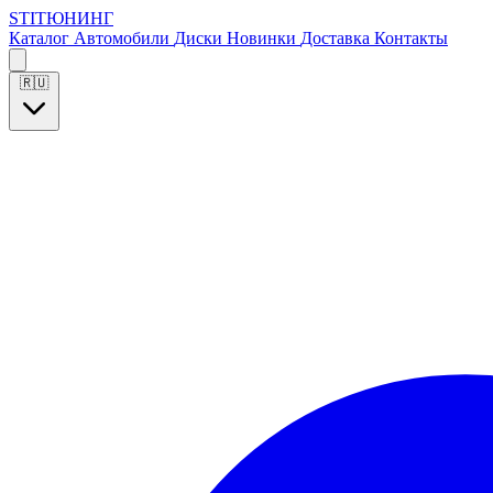
S
T
I
Т
Ю
Н
И
Н
Г
Каталог
Автомобили
Диски
Новинки
Доставка
Контакты
🇷🇺