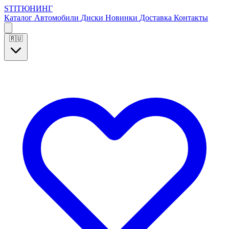
S
T
I
Т
Ю
Н
И
Н
Г
Каталог
Автомобили
Диски
Новинки
Доставка
Контакты
🇷🇺