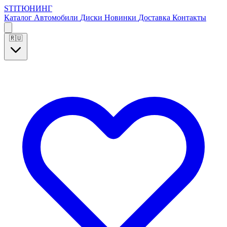
S
T
I
Т
Ю
Н
И
Н
Г
Каталог
Автомобили
Диски
Новинки
Доставка
Контакты
🇷🇺