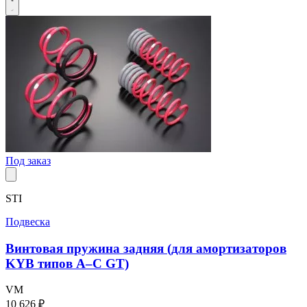
Под заказ
STI
Подвеска
Винтовая пружина задняя (для амортизаторов
KYB типов A–C GT)
VM
10 626 ₽