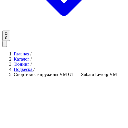
0
Главная
/
Каталог
/
Тюнинг
/
Подвеска
/
Спортивные пружины VM GT — Subaru Levorg VM