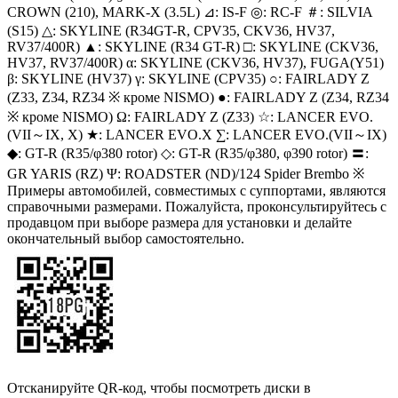
CROWN (210), MARK-X (3.5L) ⊿: IS-F ◎: RC-F ＃: SILVIA
(S15) △: SKYLINE (R34GT-R, CPV35, CKV36, HV37,
RV37/400R) ▲: SKYLINE (R34 GT-R) □: SKYLINE (CKV36,
HV37, RV37/400R) α: SKYLINE (CKV36, HV37), FUGA(Y51)
β: SKYLINE (HV37) γ: SKYLINE (CPV35) ○: FAIRLADY Z
(Z33, Z34, RZ34 ※ кроме NISMO) ●: FAIRLADY Z (Z34, RZ34
※ кроме NISMO) Ω: FAIRLADY Z (Z33) ☆: LANCER EVO.
(VII～IX, X) ★: LANCER EVO.X ∑: LANCER EVO.(VII～IX)
◆: GT-R (R35/φ380 rotor) ◇: GT-R (R35/φ380, φ390 rotor) 〓:
GR YARIS (RZ) Ψ: ROADSTER (ND)/124 Spider Brembo ※
Примеры автомобилей, совместимых с суппортами, являются
справочными размерами. Пожалуйста, проконсультируйтесь с
продавцом при выборе размера для установки и делайте
окончательный выбор самостоятельно.
Отсканируйте QR-код, чтобы посмотреть диски в