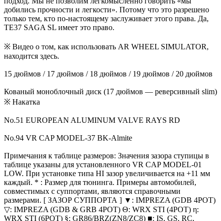
подход. Мы не позволим легкомысленно говорить «мы
добились прочности и легкости». Потому что это разрешено
только тем, кто по-настоящему заслуживает этого права. Да,
TE37 SAGA SL имеет это право.
※ Видео о том, как использовать AR WHEEL SIMULATOR,
находится здесь.
15 дюймов / 17 дюймов / 18 дюймов / 19 дюймов / 20 дюймов
Кованый моноблочный диск (17 дюймов — реверсивный slim)
※ Накатка
No.51 EUROPEAN ALUMINUM VALVE RAYS RD
No.94 VR CAP MODEL-37 BK-Almite
Примечания к таблице размеров: Значения зазора ступицы в
таблице указаны для установленного VR CAP MODEL-01
LOW. При установке типа HI зазор увеличивается на +11 мм
каждый. * : Размер для тюнинга. Примеры автомобилей,
совместимых с суппортами, являются справочными
размерами. [ ЗАЗОР СУППОРТА ] ▼: IMPREZA (GDB 4POT)
▽: IMPREZA (GDB & GRB 4POT) Θ: WRX STI (4POT) η:
WRX STI (6POT) §: GR86/BRZ(ZN8/ZC8) ■: IS, GS, RC,