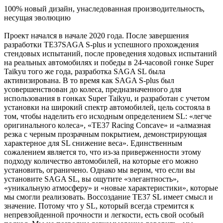
100% новый дизайн, унаследованная производительность,
несущая эволюцию
Проект начался в начале 2020 года. После завершения
разработки TE37SAGA S-plus и успешного прохождения
стендовых испытаний, после проведения ходовых испытаний
на реальных автомобилях и победы в 24-часовой гонке Super
Taikyu того же года, разработка SAGA SL была
активизирована. В то время как SAGA S-plus был
усовершенствован до колеса, предназначенного для
использования в гонках Super Taikyu, и разработан с учетом
установки на широкий спектр автомобилей, цель состояла в
том, чтобы наделить его исходным определением SL: «легче
оригинального колеса», «TE37 Racing Concave» и «алмазная
резка с черным прозрачным покрытием, демонстрирующая
характерное для SL снижение веса». Единственным
сожалением является то, что из-за приверженности этому
подходу количество автомобилей, на которые его можно
установить, ограничено. Однако мы верим, что если вы
установите SAGA SL, вы ощутите «элегантность»,
«уникальную атмосферу» и «новые характеристики», которые
мы смогли реализовать. Воссоздание TE37 SL имеет смысл и
значение. Потому что у SL, который всегда стремится к
непревзойденной прочности и легкости, есть свой особый