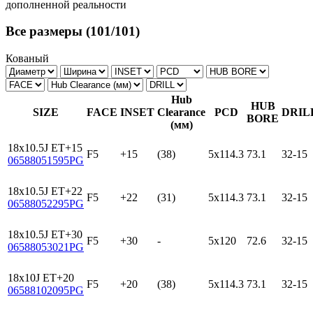
дополненной реальности
Все размеры
(101/101)
Кованый
Hub
HUB
SIZE
FACE
INSET
Clearance
PCD
DRIL
BORE
(мм)
18x10.5J ET+15
F5
+15
(38)
5x114.3
73.1
32-15
06588051595PG
18x10.5J ET+22
F5
+22
(31)
5x114.3
73.1
32-15
06588052295PG
18x10.5J ET+30
F5
+30
-
5x120
72.6
32-15
06588053021PG
18x10J ET+20
F5
+20
(38)
5x114.3
73.1
32-15
06588102095PG