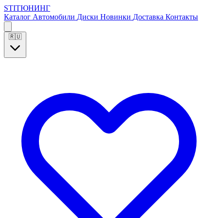
S
T
I
Т
Ю
Н
И
Н
Г
Каталог
Автомобили
Диски
Новинки
Доставка
Контакты
🇷🇺