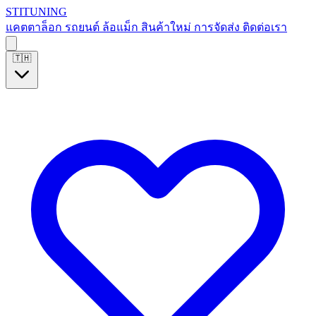
S
T
I
T
U
N
I
N
G
แคตตาล็อก
รถยนต์
ล้อแม็ก
สินค้าใหม่
การจัดส่ง
ติดต่อเรา
🇹🇭