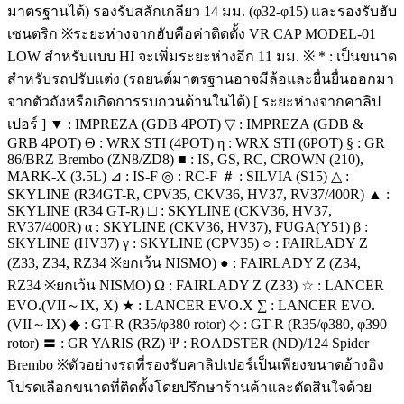
มาตรฐานได้) รองรับสลักเกลียว 14 มม. (φ32-φ15) และรองรับฮับ
เซนตริก ※ระยะห่างจากฮับคือค่าติดตั้ง VR CAP MODEL-01
LOW สำหรับแบบ HI จะเพิ่มระยะห่างอีก 11 มม. ※ * : เป็นขนาด
สำหรับรถปรับแต่ง (รถยนต์มาตรฐานอาจมีล้อและยื่นยื่นออกมา
จากตัวถังหรือเกิดการรบกวนด้านในได้) [ ระยะห่างจากคาลิป
เปอร์ ] ▼ : IMPREZA (GDB 4POT) ▽ : IMPREZA (GDB &
GRB 4POT) Θ : WRX STI (4POT) η : WRX STI (6POT) § : GR
86/BRZ Brembo (ZN8/ZD8) ■ : IS, GS, RC, CROWN (210),
MARK-X (3.5L) ⊿ : IS-F ◎ : RC-F ＃ : SILVIA (S15) △ :
SKYLINE (R34GT-R, CPV35, CKV36, HV37, RV37/400R) ▲ :
SKYLINE (R34 GT-R) □ : SKYLINE (CKV36, HV37,
RV37/400R) α : SKYLINE (CKV36, HV37), FUGA(Y51) β :
SKYLINE (HV37) γ : SKYLINE (CPV35) ○ : FAIRLADY Z
(Z33, Z34, RZ34 ※ยกเว้น NISMO) ● : FAIRLADY Z (Z34,
RZ34 ※ยกเว้น NISMO) Ω : FAIRLADY Z (Z33) ☆ : LANCER
EVO.(VII～IX, X) ★ : LANCER EVO.X ∑ : LANCER EVO.
(VII～IX) ◆ : GT-R (R35/φ380 rotor) ◇ : GT-R (R35/φ380, φ390
rotor) 〓 : GR YARIS (RZ) Ψ : ROADSTER (ND)/124 Spider
Brembo ※ตัวอย่างรถที่รองรับคาลิปเปอร์เป็นเพียงขนาดอ้างอิง
โปรดเลือกขนาดที่ติดตั้งโดยปรึกษาร้านค้าและตัดสินใจด้วย