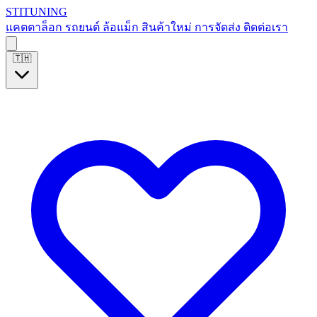
S
T
I
T
U
N
I
N
G
แคตตาล็อก
รถยนต์
ล้อแม็ก
สินค้าใหม่
การจัดส่ง
ติดต่อเรา
🇹🇭