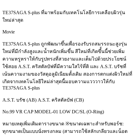
TE37SAGA S-plus ที่มาพร้อมกับเทคโนโลยีการเคลือบผิวรุ่น
ใหม่ล่าสุด
Movie
TE37SAGA S-plus ถูกพัฒนาขึ้นเพื่อรองรับรถสมรรถนะสูงรุ่น
ใหม่ที่มีกำลังสูงและน้ำหนักเพิ่มขึ้น สีใหม่ที่เกิดขึ้้นนี้ช่วยเพิ่ม
ความหรูหราให้กับรูปทรงที่สวยงามและเต็มไปด้วยประโยชน์
ใช้สอย A.S.T. คริสตัลบัฟที่มีความใสไร้ที่ติ และ A.S.T. บรัชที่
เน้นความงามของวัสดุอลูมิเนียมดั้งเดิม สองการตกแต่งผิวใหม่ที่
เกิดจากเทคโนโลยีใหม่ล่าสุดนี้มอบความแวววาวให้กับ
TE37SAGA S-plus
A.S.T. บรัช (AB) A.S.T. คริสตัลบัฟ (CB)
No.99 VR CAP MODEL-01 LOW DC/SL (O-Ring)
หมายเหตุเพิ่มเติมตารางขนาด ※ขนาดเฉพาะสำหรับพอร์ช:
ทุกขนาดเป็นแบบนั่งทรงกลม (สามารถใช้สลักเกลียวและน็อต