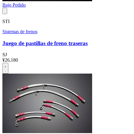
Bajo Pedido
STI
Sistemas de frenos
Juego de pastillas de freno traseras
SJ
¥26,180