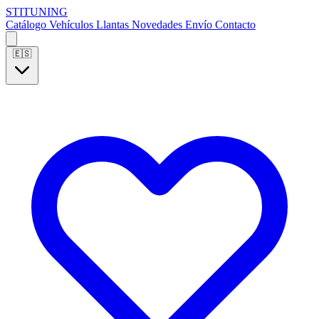
S
T
I
T
U
N
I
N
G
Catálogo
Vehículos
Llantas
Novedades
Envío
Contacto
🇪🇸