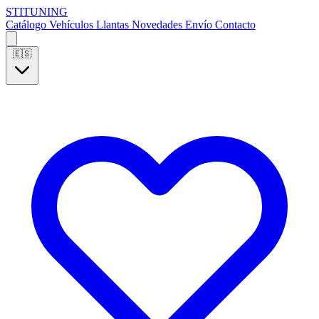
S
T
I
T
U
N
I
N
G
Catálogo
Vehículos
Llantas
Novedades
Envío
Contacto
🇪🇸