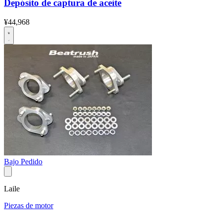
Depósito de captura de aceite
¥44,968
Bajo Pedido
Laile
Piezas de motor