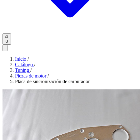
0
Inicio
/
Catálogo
/
Tuning
/
Piezas de motor
/
Placa de sincronización de carburador