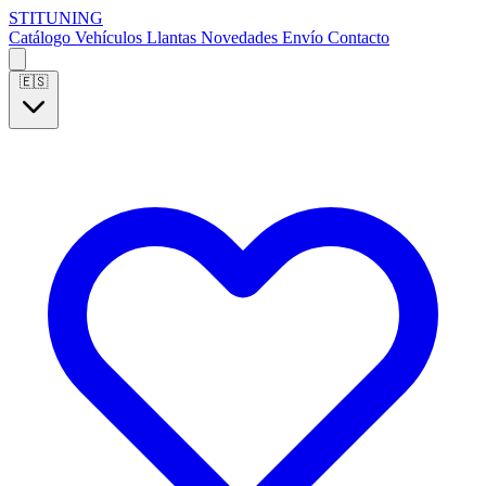
S
T
I
T
U
N
I
N
G
Catálogo
Vehículos
Llantas
Novedades
Envío
Contacto
🇪🇸