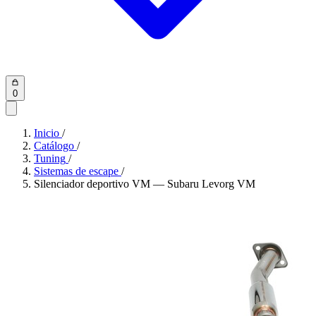
0
Inicio
/
Catálogo
/
Tuning
/
Sistemas de escape
/
Silenciador deportivo VM — Subaru Levorg VM